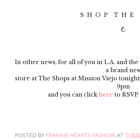
S H O P T H E 
In other news, for all of you in L.A. and t
a brand ne
store at The Shops at Mission Viejo tonigh
9pm
and you can click
here
to RSVP t
POSTED BY
FRANKIE HEARTS FASHION
AT
TUESD