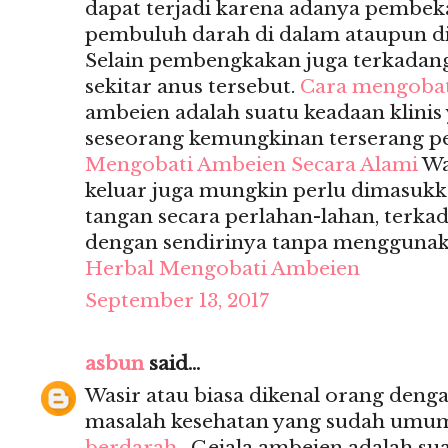
dapat terjadi karena adanya pembek
pembuluh darah di dalam ataupun di
Selain pembengkakan juga terkadan
sekitar anus tersebut.
Cara mengobat
ambeien adalah suatu keadaan klin
seseorang kemungkinan terserang p
Mengobati Ambeien Secara Alami
Wa
keluar juga mungkin perlu dimasuk
tangan secara perlahan-lahan, terka
dengan sendirinya tanpa menggunak
Herbal Mengobati Ambeien
September 13, 2017
asbun
said...
Wasir atau biasa dikenal orang deng
masalah kesehatan yang sudah umum s
berdarah
, Gejala ambeien adalah sua