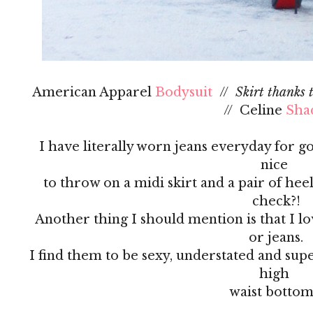
American Apparel
Bodysuit
//
Skirt thanks 
// Celine
Sha
I have literally worn jeans everyday for g
nice
to throw on a midi skirt and a pair of hee
check?!
Another thing I should mention is that I lo
or jeans.
I find them to be sexy, understated and sup
high
waist bottom