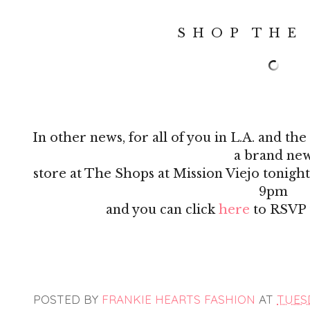
S H O P T H E 
In other news, for all of you in L.A. and t
a brand ne
store at The Shops at Mission Viejo tonigh
9pm
and you can click
here
to RSVP t
POSTED BY
FRANKIE HEARTS FASHION
AT
TUESD