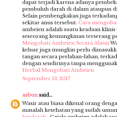
dapat terjadi karena adanya pembek
pembuluh darah di dalam ataupun di
Selain pembengkakan juga terkadan
sekitar anus tersebut.
Cara mengobat
ambeien adalah suatu keadaan klin
seseorang kemungkinan terserang p
Mengobati Ambeien Secara Alami
Wa
keluar juga mungkin perlu dimasuk
tangan secara perlahan-lahan, terka
dengan sendirinya tanpa menggunak
Herbal Mengobati Ambeien
September 13, 2017
asbun
said...
Wasir atau biasa dikenal orang deng
masalah kesehatan yang sudah umum s
berdarah
, Gejala ambeien adalah sua