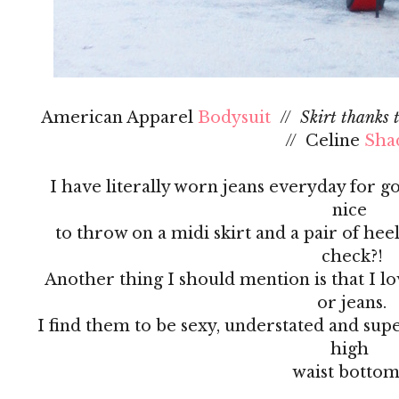
American Apparel
Bodysuit
//
Skirt thanks 
// Celine
Sha
I have literally worn jeans everyday for g
nice
to throw on a midi skirt and a pair of hee
check?!
Another thing I should mention is that I lo
or jeans.
I find them to be sexy, understated and sup
high
waist bottom