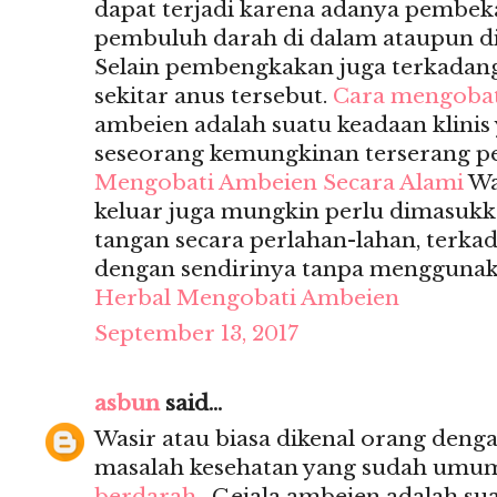
dapat terjadi karena adanya pembek
pembuluh darah di dalam ataupun di
Selain pembengkakan juga terkadan
sekitar anus tersebut.
Cara mengobat
ambeien adalah suatu keadaan klin
seseorang kemungkinan terserang p
Mengobati Ambeien Secara Alami
Wa
keluar juga mungkin perlu dimasuk
tangan secara perlahan-lahan, terka
dengan sendirinya tanpa menggunak
Herbal Mengobati Ambeien
September 13, 2017
asbun
said...
Wasir atau biasa dikenal orang deng
masalah kesehatan yang sudah umum s
berdarah
, Gejala ambeien adalah sua