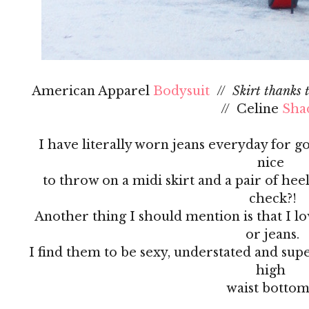
American Apparel
Bodysuit
//
Skirt thanks 
// Celine
Sha
I have literally worn jeans everyday for g
nice
to throw on a midi skirt and a pair of hee
check?!
Another thing I should mention is that I lo
or jeans.
I find them to be sexy, understated and sup
high
waist bottom