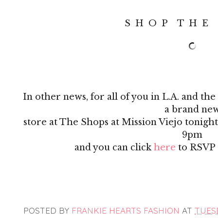
S H O P T H E 
In other news, for all of you in L.A. and t
a brand ne
store at The Shops at Mission Viejo tonigh
9pm
and you can click
here
to RSVP t
POSTED BY
FRANKIE HEARTS FASHION
AT
TUESD